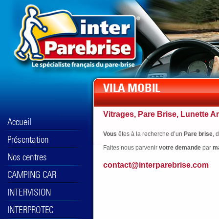
Vitrages, Pare Brise, Lunette Ar
Vous
êtes à la recherche d’un
Pare brise
, 
Faites nous parvenir
votre
demande
par
ma
contact@interparebrise.com