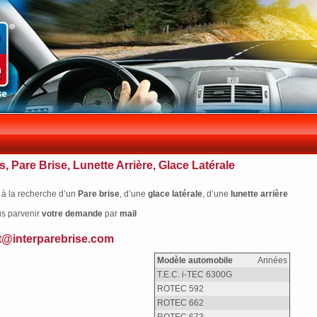
s, Pare Brise, Lunette Arrière, Glace Latérale
 à la recherche d’un
Pare brise
, d’une
glace latérale
, d’une
lunette arrière
us parvenir
votre
demande
par
mail
t@interparebrise.com
Modèle automobile
Années
T.E.C. i-TEC 6300G
ROTEC 592
ROTEC 662