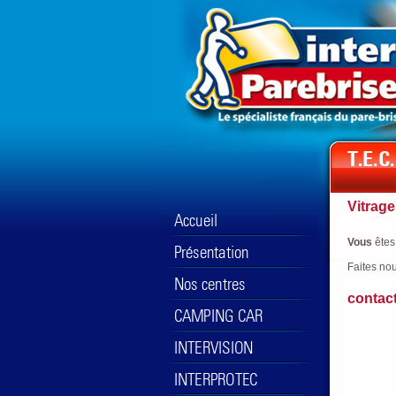
Vitrage
Vous
êtes
Faites no
contac