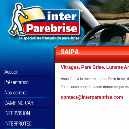
Vitrages, Pare Brise, Lunette Ar
Vous
êtes à la recherche d’un
Pare brise
, 
Faites nous parvenir
votre
demande
par
ma
contact@interparebrise.com