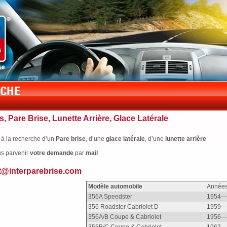
s, Pare Brise, Lunette Arrière, Glace Latérale
 à la recherche d’un
Pare brise
, d’une
glace latérale
, d’une
lunette arrière
us parvenir
votre
demande
par
mail
t@interparebrise.com
Modèle automobile
Année
356A Speedster
1954—
356 Roadster Cabriolet D
1959—
356A/B Coupe & Cabriolet
1956—