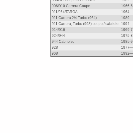
356B/C Coupe & Cabriolet
1962—
906/910 Carrera Coupe
1966-6
911/964/TARGA
1964—
911 Carrera 2/4 Turbo (964)
1989—
911 Carrera, Turbo (993) coupe / cabriolet
1994—
914/916
1969-7
924/944
1975-8
944 Cabriolet
1985-9
928
1977—
968
1992—