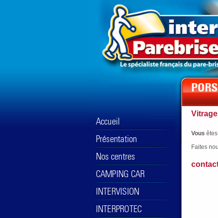
Vitrage
Vous
êtes
Faites no
contac