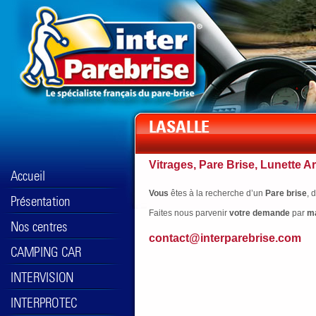
Vitrages, Pare Brise, Lunette Ar
Vous
êtes à la recherche d’un
Pare brise
, 
Faites nous parvenir
votre
demande
par
ma
contact@interparebrise.com