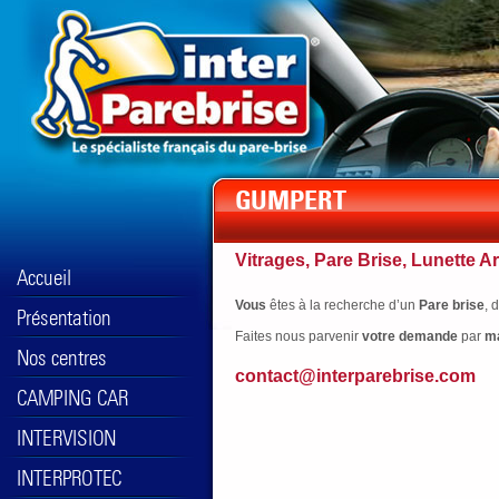
Vitrages, Pare Brise, Lunette Ar
Vous
êtes à la recherche d’un
Pare brise
, 
Faites nous parvenir
votre
demande
par
ma
contact@interparebrise.com