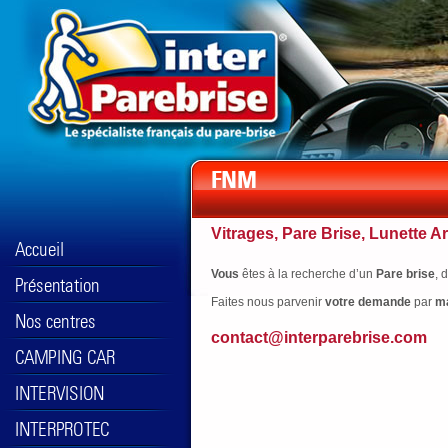
Vitrages, Pare Brise, Lunette Ar
Vous
êtes à la recherche d’un
Pare brise
, 
Faites nous parvenir
votre
demande
par
ma
contact@interparebrise.com