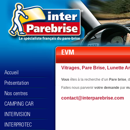
Vitrages, Pare Brise, Lunette Ar
Vous
êtes à la recherche d’un
Pare brise
, 
Faites nous parvenir
votre
demande
par
ma
contact@interparebrise.com