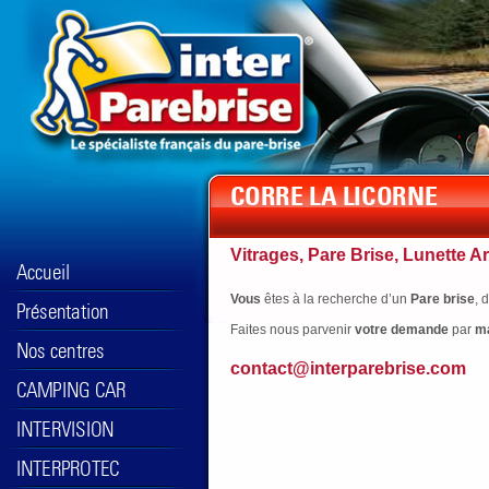
Vitrages, Pare Brise, Lunette Ar
Vous
êtes à la recherche d’un
Pare brise
, 
Faites nous parvenir
votre
demande
par
ma
contact@interparebrise.com