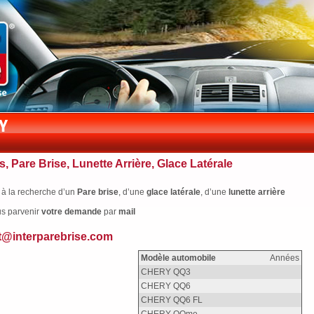
s, Pare Brise, Lunette Arrière, Glace Latérale
 à la recherche d’un
Pare brise
, d’une
glace latérale
, d’une
lunette arrière
us parvenir
votre
demande
par
mail
t@interparebrise.com
Modèle automobile
Années
CHERY QQ3
CHERY QQ6
CHERY QQ6 FL