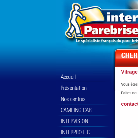
Vitrage
Vous
êtes
Faites no
contac