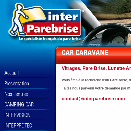
Vitrages, Pare Brise, Lunette Ar
Vous
êtes à la recherche d’un
Pare brise
, 
Faites nous parvenir
votre
demande
par
ma
contact@interparebrise.com