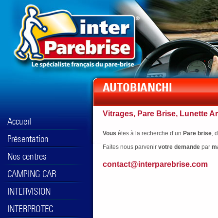
Vitrages, Pare Brise, Lunette Ar
Vous
êtes à la recherche d’un
Pare brise
, 
Faites nous parvenir
votre
demande
par
ma
contact@interparebrise.com